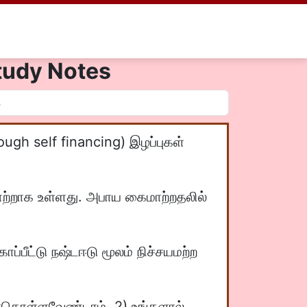
 Study Notes
ugh self financing) இழப்புகள்
ாற்றாக உள்ளது. அபாய கைமாற்றதலில்
ப்பீட்டு நஷ்டஈடு மூலம் நிச்சயமற்ற
ிர்கொள்ளவேண்டாம். 2) உங்களால்