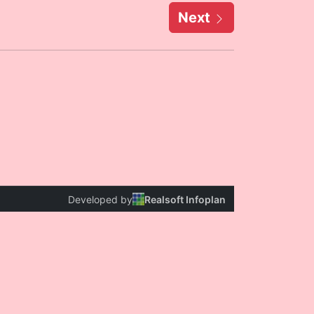
Next
Developed by
Realsoft Infoplan